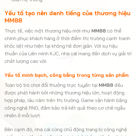
Yếu tố tạo nên danh tiếng của thương hiệu
MM88
Thực tế, việc một thương hiệu mới như
MM88
có thể
chinh phục khách hàng ở thời điểm thị trường cạnh tranh
khốc liệt như hiện tại không hề đơn giản. Với sự hậu
thuẫn của Liên minh KJC, nhà cái mang đến dịch vụ giải trí
chất lượng cao với:
Yếu tố minh bạch, công bằng trong từng sản phẩm
Toàn bộ trò chơi đổi thưởng trực tuyến tại
MM88
đều
được phát hành bởi những thương hiệu lớn, hoạt động
hợp pháp, lâu năm trên thị trường. Game vận hành bằng
công nghệ RNG, đảm bảo trả kết quả theo cơ chế ngẫu
nhiên ở mỗi lượt.
Bên cạnh đó, nhà cái cũng chủ động trang bị công nghệ