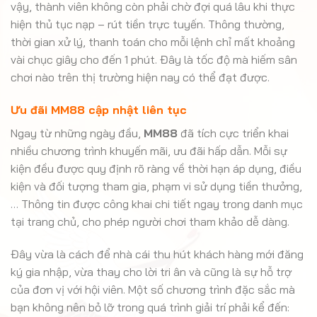
vậy, thành viên không còn phải chờ đợi quá lâu khi thực
hiện thủ tục nạp – rút tiền trực tuyến. Thông thường,
thời gian xử lý, thanh toán cho mỗi lệnh chỉ mất khoảng
vài chục giây cho đến 1 phút. Đây là tốc độ mà hiếm sân
chơi nào trên thị trường hiện nay có thể đạt được.
Ưu đãi MM88 cập nhật liên tục
Ngay từ những ngày đầu,
MM88
đã tích cực triển khai
nhiều chương trình khuyến mãi, ưu đãi hấp dẫn. Mỗi sự
kiện đều được quy định rõ ràng về thời hạn áp dụng, điều
kiện và đối tượng tham gia, phạm vi sử dụng tiền thưởng,
… Thông tin được công khai chi tiết ngay trong danh mục
tại trang chủ, cho phép người chơi tham khảo dễ dàng.
Đây vừa là cách để nhà cái thu hút khách hàng mới đăng
ký gia nhập, vừa thay cho lời tri ân và cũng là sự hỗ trợ
của đơn vị với hội viên. Một số chương trình đặc sắc mà
bạn không nên bỏ lỡ trong quá trình giải trí phải kể đến: