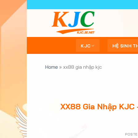
Skip
to
content
KJC
HỆ SINH T
Home
»
xx88 gia nhập kjc
XX88 Gia Nhập KJC 
POSTE