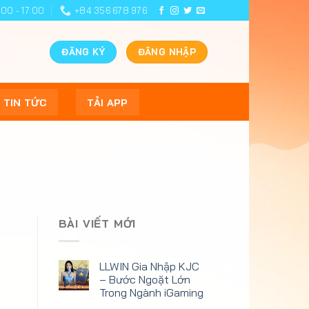
00 - 17:00
+84 356 678 976
ĐĂNG KÝ
ĐĂNG NHẬP
TIN TỨC
TẢI APP
BÀI VIẾT MỚI
LLWIN Gia Nhập KJC
– Bước Ngoặt Lớn
Trong Ngành iGaming