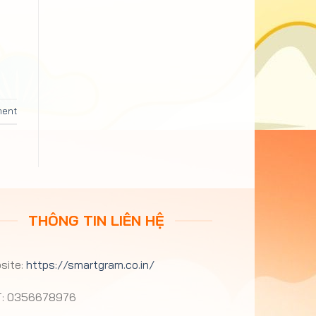
ment
THÔNG TIN LIÊN HỆ
site:
https://smartgram.co.in/
: 0356678976