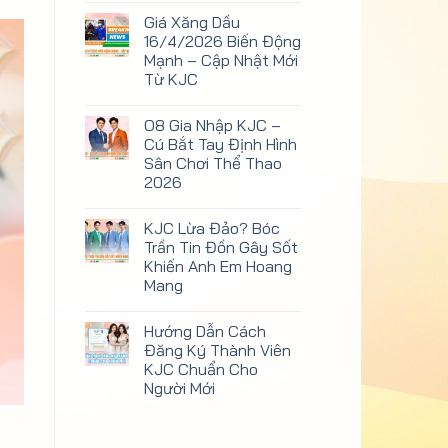
Giá Xăng Dầu
16/4/2026 Biến Động
Mạnh – Cập Nhật Mới
Từ KJC
O8 Gia Nhập KJC –
Cú Bắt Tay Định Hình
Sân Chơi Thể Thao
2026
KJC Lừa Đảo? Bóc
Trần Tin Đồn Gây Sốt
Khiến Anh Em Hoang
Mang
Hướng Dẫn Cách
Đăng Ký Thành Viên
KJC Chuẩn Cho
Người Mới