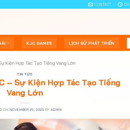
CONTACT
08:
HÁI
KJC GAMES
LỊCH SỬ PHÁT TRIỂN
Sự Kiện Hợp Tác Tạo Tiếng Vang Lớn
TIN TỨC
C – Sự Kiện Hợp Tác Tạo Tiếng
Vang Lớn
D ON
NOVEMBER 25, 2025
BY
ADMIN