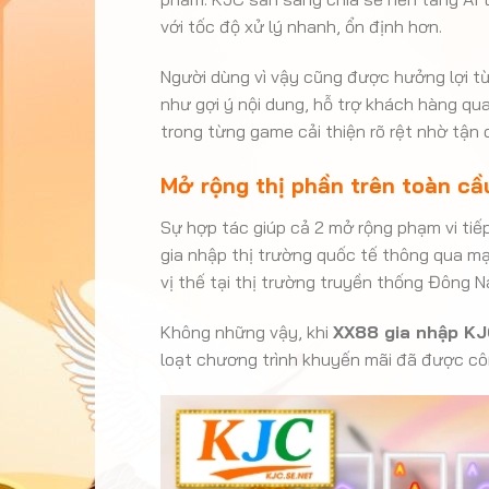
với tốc độ xử lý nhanh, ổn định hơn.
Người dùng vì vậy cũng được hưởng lợi từ 
như gợi ý nội dung, hỗ trợ khách hàng q
trong từng game cải thiện rõ rệt nhờ tận
Mở rộng thị phần trên toàn cầ
Sự hợp tác giúp cả 2 mở rộng phạm vi tiế
gia nhập thị trường quốc tế thông qua mạn
vị thế tại thị trường truyền thống Đông N
Không những vậy, khi
XX88 gia nhập K
loạt chương trình khuyến mãi đã được cô