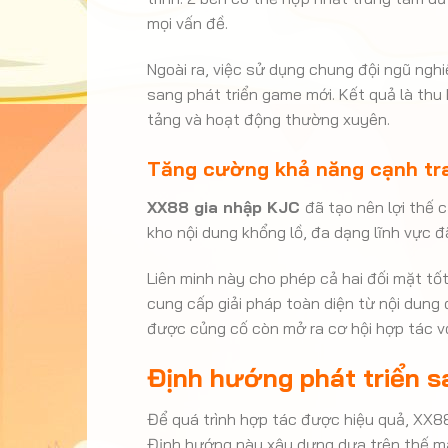
mọi vấn đề.
Ngoài ra, việc sử dụng chung đội ngũ ngh
sang phát triển game mới. Kết quả là thu
tảng và hoạt động thường xuyên.
Tăng cường khả năng cạnh tr
XX88 gia nhập KJC
đã tạo nên lợi thế c
kho nội dung khổng lồ, đa dạng lĩnh vực đ
Liên minh này cho phép cả hai đối mặt tố
cung cấp giải pháp toàn diện từ nội dung 
được củng cố còn mở ra cơ hội hợp tác với
Định hướng phát triển s
Để quá trình hợp tác được hiệu quả, XX88
Định hướng này xây dựng dựa trên thế mạ