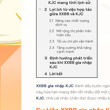
KJC mang tính lịch sử
Lợi ích từ việc hợp tác
giữa XX88 và KJC
Nâng cao chất lượng
dịch vụ
Mở rộng thị phần trên
toàn cầu
Tối ưu chi phí vận hành
Tăng cường khả năng
cạnh tranh
Định hướng phát triển
sau khi XX88 gia nhập
KJC
Lời kết
XX88 gia nhập KJC
đánh dấu bước ngoặt 
này hứa hẹn mang đến rất nhiều đổi mới c
KJC
, nhà cái chắc chắn đạt được nhiều b