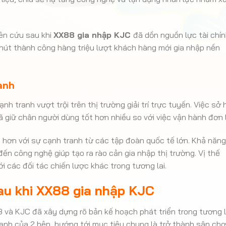
iên cứu sau khi
XX88 gia nhập KJC
đã dồn nguồn lực tài chí
 hút thành công hàng triệu lượt khách hàng mới gia nhập nền
anh
ạnh tranh vượt trội trên thị trường giải trí trực tuyến. Việc sở
ã giữ chân người dùng tốt hơn nhiều so với việc vận hành đơn l
t hơn với sự cạnh tranh từ các tập đoàn quốc tế lớn. Khả năng
đến công nghệ giúp tạo ra rào cản gia nhập thị trường. Vị thế
 các đối tác chiến lược khác trong tương lai.
au khi XX88 gia nhập KJC
 và KJC đã xây dựng rõ bản kế hoạch phát triển trong tương l
nh của 2 bên, hướng tới mục tiêu chung là trở thành sân chơ